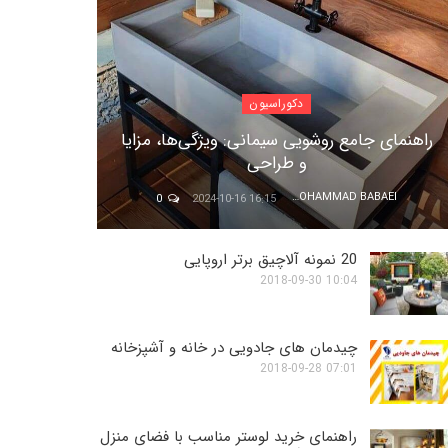
دکوراسیون
راهنمای جامع روشویی‌ سیمانی: ویژگی‌ها، مزایا
و طراحی
MOHAMMAD BABAEI
0
16:15 2024-10-16
20 نمونه آلاچیق برتر اروپایی
10:04 2018-09-30
چیدمان های جادویی در خانه و آشپزخانه
07:01 2018-09-28
راهنمای خرید لوستر مناسب با فضای منزل